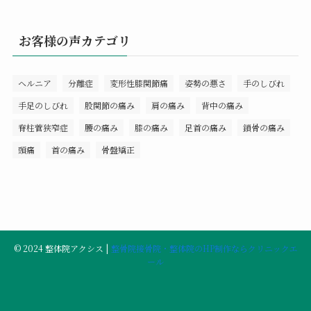
お客様の声カテゴリ
ヘルニア
分離症
変形性膝関節痛
姿勢の悪さ
手のしびれ
手足のしびれ
股関節の痛み
肩の痛み
背中の痛み
脊柱菅狭窄症
腰の痛み
膝の痛み
足首の痛み
鎖骨の痛み
頭痛
首の痛み
骨盤矯正
©
2024 整体院アクシス |
整骨院接骨院・整体院のHP制作ならクリニックエ
ール