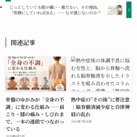
じっとしていても膝が痛い・重だるい、その理由。
「安静にしていれば治る」——なぜ通じないのか？
関連記事
骨盤のゆがみが「全身の不
熱中症の”その後”に要注意
調」に変わる仕組み——肩
｜脳脊髄液減少症と自律神
こり・膝の痛み・しびれま
経の乱れ
で、一本の連鎖でつながっ
2026年7月28日
ている
2026年8月5日